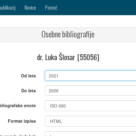
publikacij
Novice
Pomoč
Osebne bibliografije
dr. Luka Šlosar [55056]
Od leta
Do leta
bliografske enote
Format izpisa