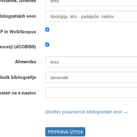
Povzetek, izvleček
bliografskih enot
IP in WoS/Scopus
nancerji (dCOBISS)
Altmetrika
Jezik bibliografije
oslati na e-naslov
Izločitev posameznih bibliografskih enot →
PRIPRAVA IZPISA