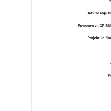
Razvrščanje bi
Povezava z JCR/SN
Projekti in fi
P