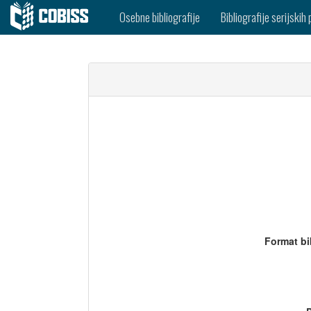
Osebne bibliografije
Bibliografije serijskih 
Format bi