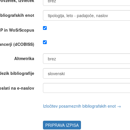
Povzetek, izvleček
bliografskih enot
IP in WoS/Scopus
nancerji (dCOBISS)
Altmetrika
Jezik bibliografije
oslati na e-naslov
Izločitev posameznih bibliografskih enot →
PRIPRAVA IZPISA