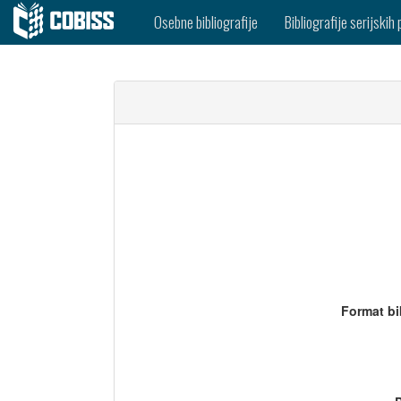
Osebne bibliografije
Bibliografije serijskih 
Format bi