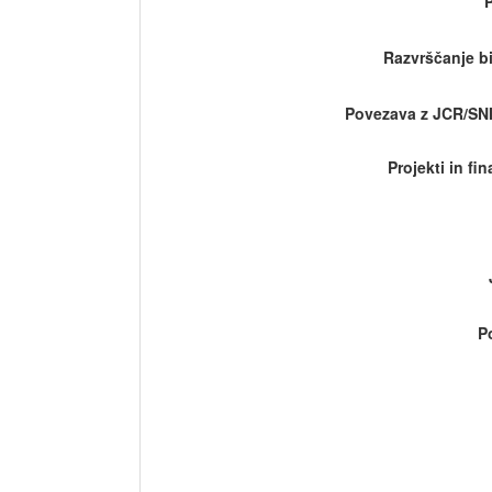
Razvrščanje bi
Povezava z JCR/SN
Projekti in fi
P