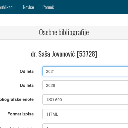
publikacij
Novice
Pomoč
Osebne bibliografije
dr. Saša Jovanović [53728]
Od leta
Do leta
bliografske enote
Format izpisa