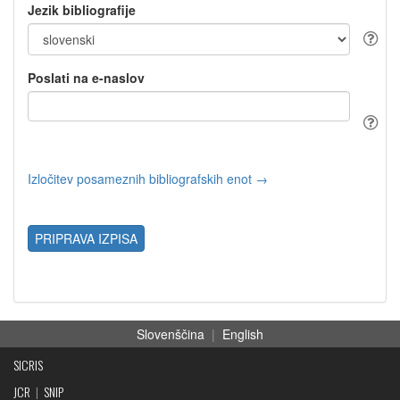
Jezik bibliografije
Poslati na e-naslov
Izločitev posameznih bibliografskih enot →
PRIPRAVA IZPISA
Slovenščina
|
English
SICRIS
JCR
|
SNIP