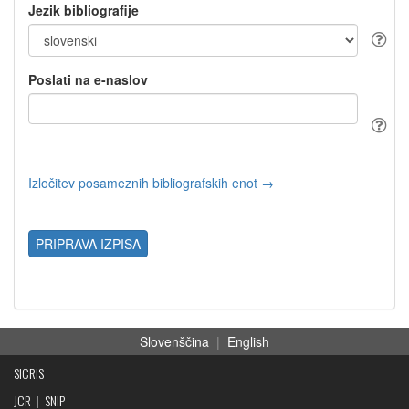
Jezik bibliografije
Poslati na e-naslov
Izločitev posameznih bibliografskih enot →
PRIPRAVA IZPISA
Slovenščina
|
English
SICRIS
JCR
|
SNIP