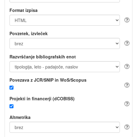
Format izpisa
Povzetek, izvleček
Razvrščanje bibliografskih enot
Povezava z JCR/SNIP in WoS/Scopus
Projekti in financerji (dCOBISS)
Altmetrika