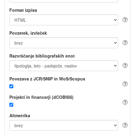
Format izpisa
Povzetek, izvleček
Razvrščanje bibliografskih enot
Povezava z JCR/SNIP in WoS/Scopus
Projekti in financerji (dCOBISS)
Altmetrika