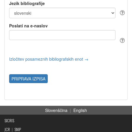
Jezik bibliografije
Poslati na e-naslov
Izločitev posameznih bibliografskih enot →
PRIPRAVA IZPISA
Slovenščina
|
English
SICRIS
JCR
|
SNIP