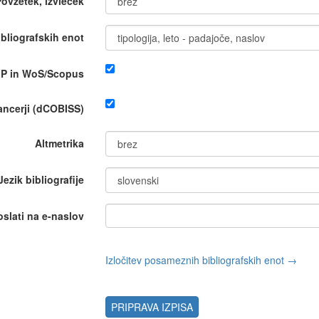
Povzetek, izvleček
bliografskih enot
IP in WoS/Scopus
nancerji (dCOBISS)
Altmetrika
Jezik bibliografije
oslati na e-naslov
Izločitev posameznih bibliografskih enot →
PRIPRAVA IZPISA