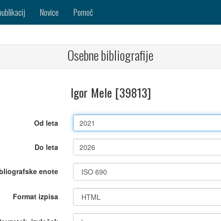
publikacij
Novice
Pomoč
Osebne bibliografije
Igor Mele [39813]
Od leta
Do leta
bliografske enote
Format izpisa