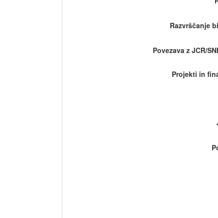
Razvrščanje bi
Povezava z JCR/SN
Projekti in fi
P