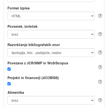
Format izpisa
Povzetek, izvleček
Razvrščanje bibliografskih enot
Povezava z JCR/SNIP in WoS/Scopus
Projekti in financerji (dCOBISS)
Altmetrika