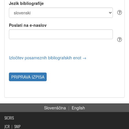
Jezik bibliografije
Poslati na e-naslov
Izločitev posameznih bibliografskih enot →
PRIPRAVA IZPISA
Slovenščina
|
English
SICRIS
JCR
|
SNIP