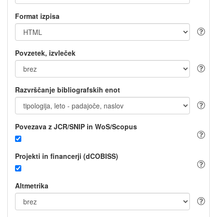
Format izpisa
Povzetek, izvleček
Razvrščanje bibliografskih enot
Povezava z JCR/SNIP in WoS/Scopus
Projekti in financerji (dCOBISS)
Altmetrika