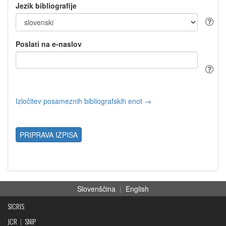
Jezik bibliografije
Poslati na e-naslov
Izločitev posameznih bibliografskih enot →
PRIPRAVA IZPISA
Slovenščina
|
English
SICRIS
JCR
|
SNIP