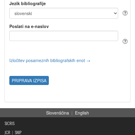
Jezik bibliografije
Poslati na e-naslov
Izločitev posameznih bibliografskih enot →
PRIPRAVA IZPISA
Slovenščina
|
English
SICRIS
JCR
|
SNIP