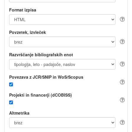
Format izpisa
Povzetek, izvleček
Razvrščanje bibliografskih enot
Povezava z JCR/SNIP in WoS/Scopus
Projekti in financerji (dCOBISS)
Altmetrika