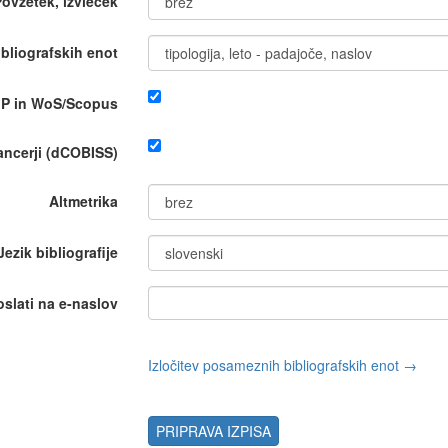
Povzetek, izvleček
bliografskih enot
IP in WoS/Scopus
nancerji (dCOBISS)
Altmetrika
Jezik bibliografije
oslati na e-naslov
Izločitev posameznih bibliografskih enot →
PRIPRAVA IZPISA