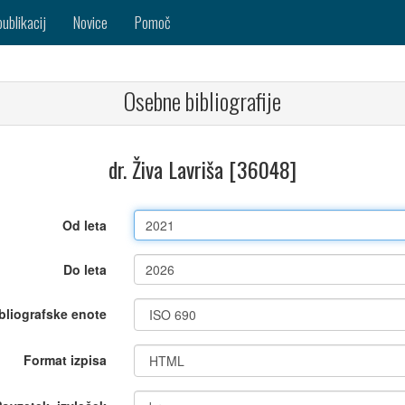
publikacij
Novice
Pomoč
Osebne bibliografije
dr. Živa Lavriša [36048]
Od leta
Do leta
bliografske enote
Format izpisa