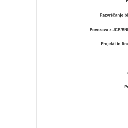
Razvrščanje bi
Povezava z JCR/SN
Projekti in fi
P