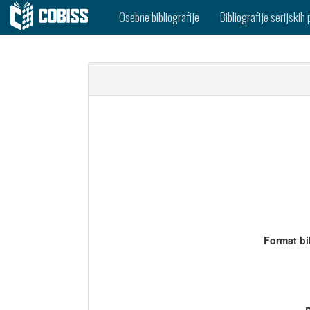
Osebne bibliografije
Bibliografije serijskih 
Format bi