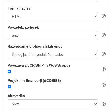
Format izpisa
Povzetek, izvleček
Razvrščanje bibliografskih enot
Povezava z JCR/SNIP in WoS/Scopus
Projekti in financerji (dCOBISS)
Altmetrika