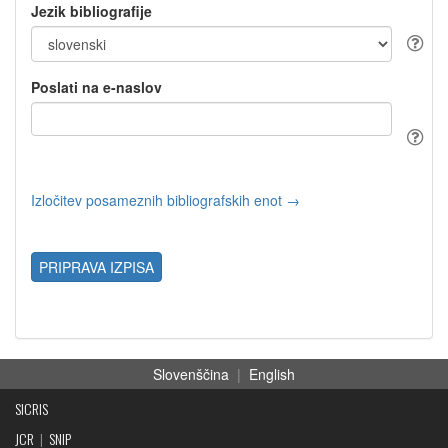
Jezik bibliografije
Poslati na e-naslov
Izločitev posameznih bibliografskih enot →
PRIPRAVA IZPISA
Slovenščina
|
English
SICRIS
JCR
|
SNIP