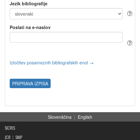
Jezik bibliografije
Poslati na e-naslov
Izločitev posameznih bibliografskih enot →
PRIPRAVA IZPISA
Slovenščina
|
English
SICRIS
JCR
|
SNIP