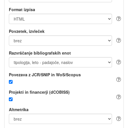
Format izpisa
Povzetek, izvleček
Razvrščanje bibliografskih enot
Povezava z JCR/SNIP in WoS/Scopus
Projekti in financerji (dCOBISS)
Altmetrika