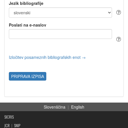
Jezik bibliografije
Poslati na e-naslov
Izločitev posameznih bibliografskih enot →
PRIPRAVA IZPISA
Slovenščina
|
English
SICRIS
JCR
|
SNIP