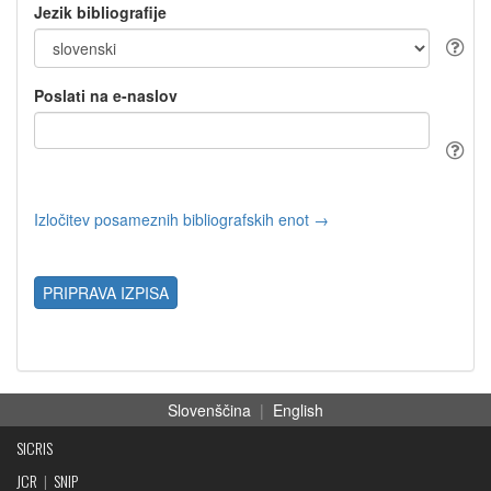
Jezik bibliografije
Poslati na e-naslov
Izločitev posameznih bibliografskih enot →
PRIPRAVA IZPISA
Slovenščina
|
English
SICRIS
JCR
|
SNIP