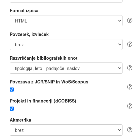
Format izpisa
Povzetek, izvleček
Razvrščanje bibliografskih enot
Povezava z JCR/SNIP in WoS/Scopus
Projekti in financerji (dCOBISS)
Altmetrika