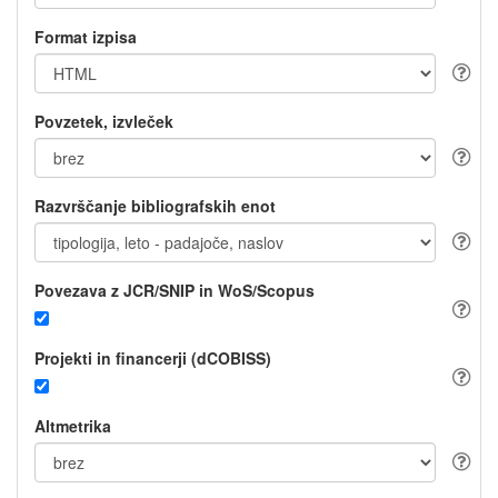
Format izpisa
Povzetek, izvleček
Razvrščanje bibliografskih enot
Povezava z JCR/SNIP in WoS/Scopus
Projekti in financerji (dCOBISS)
Altmetrika