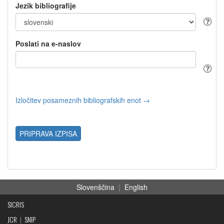
Jezik bibliografije
Poslati na e-naslov
Izločitev posameznih bibliografskih enot →
PRIPRAVA IZPISA
Slovenščina
|
English
SICRIS
JCR
|
SNIP