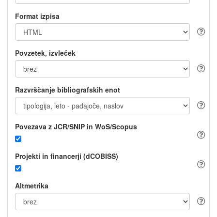
Format izpisa
Povzetek, izvleček
Razvrščanje bibliografskih enot
Povezava z JCR/SNIP in WoS/Scopus
Projekti in financerji (dCOBISS)
Altmetrika