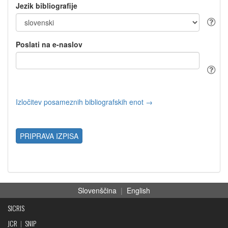
Jezik bibliografije
Poslati na e-naslov
Izločitev posameznih bibliografskih enot →
PRIPRAVA IZPISA
Slovenščina
|
English
SICRIS
JCR
|
SNIP