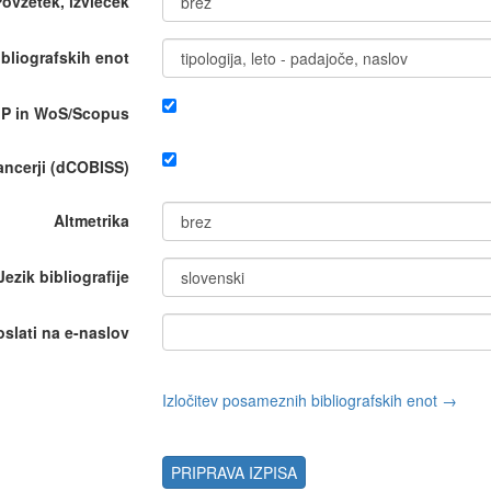
Povzetek, izvleček
bliografskih enot
IP in WoS/Scopus
nancerji (dCOBISS)
Altmetrika
Jezik bibliografije
oslati na e-naslov
Izločitev posameznih bibliografskih enot →
PRIPRAVA IZPISA