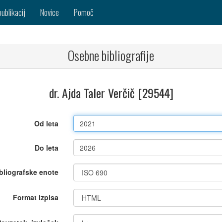
publikacij
Novice
Pomoč
Osebne bibliografije
dr. Ajda Taler Verčič [29544]
Od leta
Do leta
bliografske enote
Format izpisa