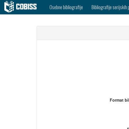
Osebne bibliografije
Bibliografije serijskih 
Format bi