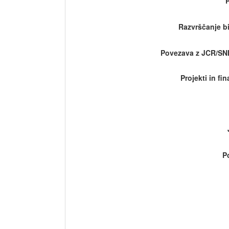
Razvrščanje bi
Povezava z JCR/SN
Projekti in fi
P