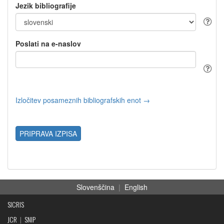
Jezik bibliografije
Poslati na e-naslov
Izločitev posameznih bibliografskih enot →
PRIPRAVA IZPISA
Slovenščina
|
English
SICRIS
JCR
|
SNIP