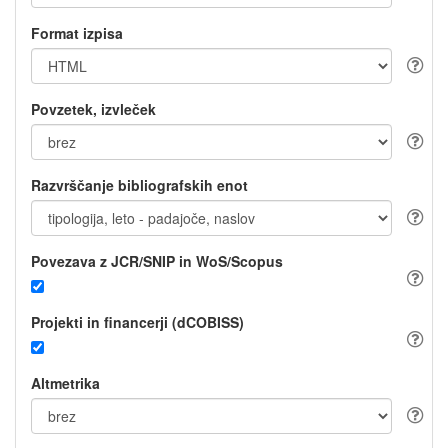
Format izpisa
Povzetek, izvleček
Razvrščanje bibliografskih enot
Povezava z JCR/SNIP in WoS/Scopus
Projekti in financerji (dCOBISS)
Altmetrika