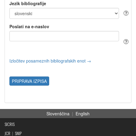
Jezik bibliografije
Poslati na e-naslov
Izločitev posameznih bibliografskih enot →
PRIPRAVA IZPISA
Slovenščina
|
English
SICRIS
JCR
|
SNIP