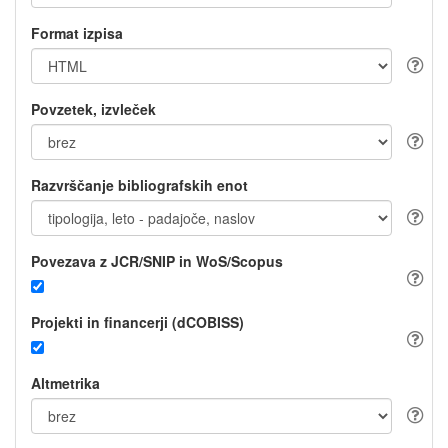
Format izpisa
Povzetek, izvleček
Razvrščanje bibliografskih enot
Povezava z JCR/SNIP in WoS/Scopus
Projekti in financerji (dCOBISS)
Altmetrika