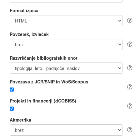
Format izpisa
Povzetek, izvleček
Razvrščanje bibliografskih enot
Povezava z JCR/SNIP in WoS/Scopus
Projekti in financerji (dCOBISS)
Altmetrika