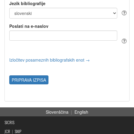
Jezik bibliografije
Poslati na e-naslov
Izločitev posameznih bibliografskih enot →
PRIPRAVA IZPISA
Slovenščina
|
English
SICRIS
JCR
|
SNIP