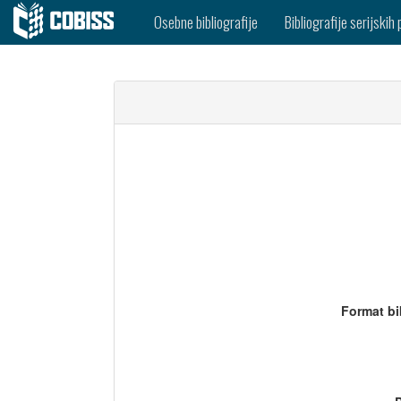
Osebne bibliografije
Bibliografije serijskih 
Format bi