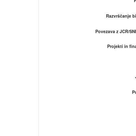
Razvrščanje bi
Povezava z JCR/SN
Projekti in fi
P