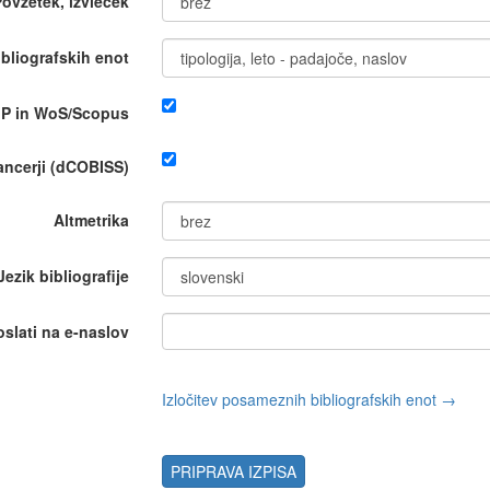
Povzetek, izvleček
bliografskih enot
IP in WoS/Scopus
nancerji (dCOBISS)
Altmetrika
Jezik bibliografije
oslati na e-naslov
Izločitev posameznih bibliografskih enot →
PRIPRAVA IZPISA