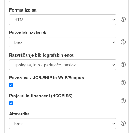
Format izpisa
Povzetek, izvleček
Razvrščanje bibliografskih enot
Povezava z JCR/SNIP in WoS/Scopus
Projekti in financerji (dCOBISS)
Altmetrika