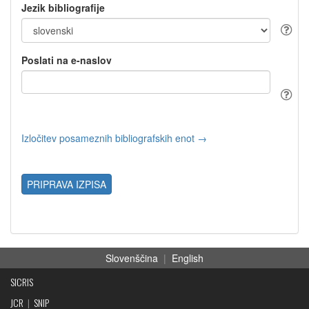
Jezik bibliografije
Poslati na e-naslov
Izločitev posameznih bibliografskih enot →
PRIPRAVA IZPISA
Slovenščina
|
English
SICRIS
JCR
|
SNIP