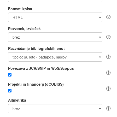
Format izpisa
Povzetek, izvleček
Razvrščanje bibliografskih enot
Povezava z JCR/SNIP in WoS/Scopus
Projekti in financerji (dCOBISS)
Altmetrika