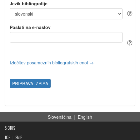
Jezik bibliografije
Poslati na e-naslov
Izločitev posameznih bibliografskih enot →
PRIPRAVA IZPISA
Slovenščina
|
English
SICRIS
JCR
|
SNIP