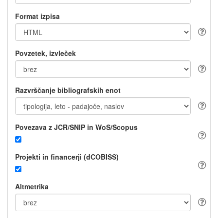
Format izpisa
Povzetek, izvleček
Razvrščanje bibliografskih enot
Povezava z JCR/SNIP in WoS/Scopus
Projekti in financerji (dCOBISS)
Altmetrika