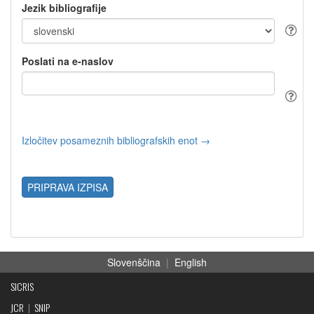
Jezik bibliografije
Poslati na e-naslov
Izločitev posameznih bibliografskih enot →
PRIPRAVA IZPISA
Slovenščina
|
English
SICRIS
JCR
|
SNIP