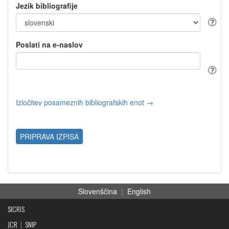
Jezik bibliografije
Poslati na e-naslov
Izločitev posameznih bibliografskih enot →
PRIPRAVA IZPISA
Slovenščina
|
English
SICRIS
JCR
|
SNIP