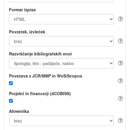
Format izpisa
Povzetek, izvleček
Razvrščanje bibliografskih enot
Povezava z JCR/SNIP in WoS/Scopus
Projekti in financerji (dCOBISS)
Altmetrika