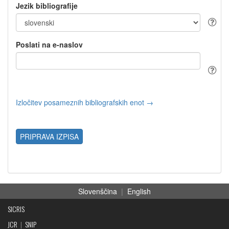
Jezik bibliografije
Poslati na e-naslov
Izločitev posameznih bibliografskih enot →
PRIPRAVA IZPISA
Slovenščina
|
English
SICRIS
JCR
|
SNIP