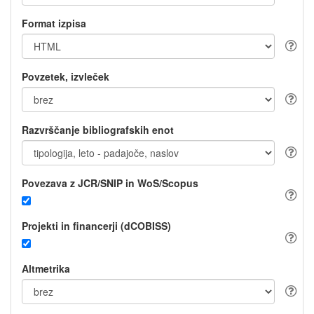
Format izpisa
Povzetek, izvleček
Razvrščanje bibliografskih enot
Povezava z JCR/SNIP in WoS/Scopus
Projekti in financerji (dCOBISS)
Altmetrika