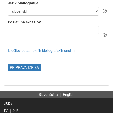
Jezik bibliografije
Poslati na e-naslov
Izločitev posameznih bibliografskih enot →
PRIPRAVA IZPISA
Slovenščina
|
English
SICRIS
JCR
|
SNIP