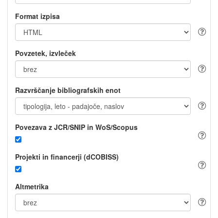
Format izpisa
Povzetek, izvleček
Razvrščanje bibliografskih enot
Povezava z JCR/SNIP in WoS/Scopus
Projekti in financerji (dCOBISS)
Altmetrika