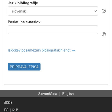
Jezik bibliografije
Poslati na e-naslov
Izločitev posameznih bibliografskih enot →
PRIPRAVA IZPISA
Slovenščina
|
English
SICRIS
JCR
|
SNIP