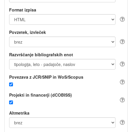
Format izpisa
Povzetek, izvleček
Razvrščanje bibliografskih enot
Povezava z JCR/SNIP in WoS/Scopus
Projekti in financerji (dCOBISS)
Altmetrika