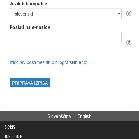
Jezik bibliografije
Poslati na e-naslov
Izločitev posameznih bibliografskih enot →
PRIPRAVA IZPISA
Slovenščina
|
English
SICRIS
JCR
|
SNIP