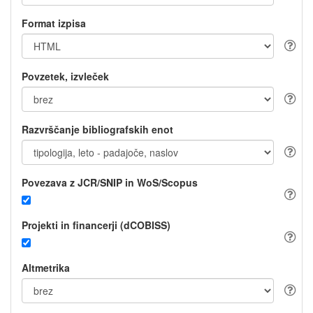
Format izpisa
Povzetek, izvleček
Razvrščanje bibliografskih enot
Povezava z JCR/SNIP in WoS/Scopus
Projekti in financerji (dCOBISS)
Altmetrika