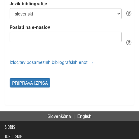
Jezik bibliografije
Poslati na e-naslov
Izločitev posameznih bibliografskih enot →
PRIPRAVA IZPISA
Slovenščina
|
English
SICRIS
JCR
|
SNIP