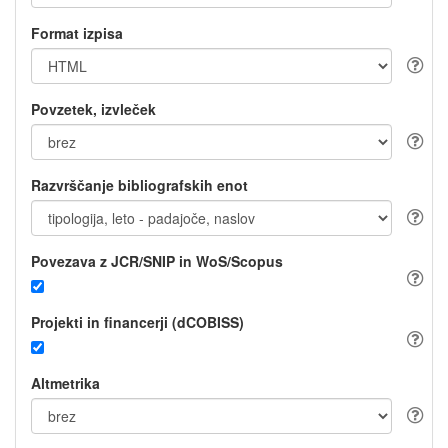
Format izpisa
Povzetek, izvleček
Razvrščanje bibliografskih enot
Povezava z JCR/SNIP in WoS/Scopus
Projekti in financerji (dCOBISS)
Altmetrika