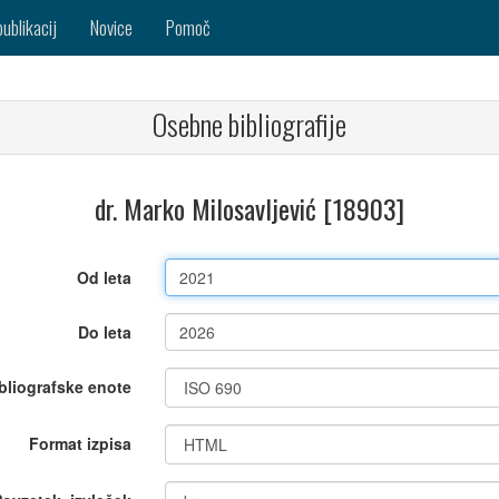
publikacij
Novice
Pomoč
Osebne bibliografije
dr. Marko Milosavljević [18903]
Od leta
Do leta
bliografske enote
Format izpisa