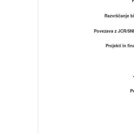
Razvrščanje bi
Povezava z JCR/SN
Projekti in fi
P