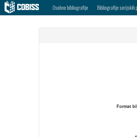
Osebne bibliografije
Bibliografije serijskih 
Format bi