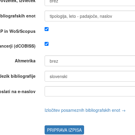
Povzetek, izvleček
bliografskih enot
IP in WoS/Scopus
nancerji (dCOBISS)
Altmetrika
Jezik bibliografije
oslati na e-naslov
Izločitev posameznih bibliografskih enot →
PRIPRAVA IZPISA