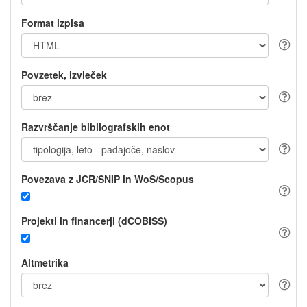
Format izpisa
Povzetek, izvleček
Razvrščanje bibliografskih enot
Povezava z JCR/SNIP in WoS/Scopus
Projekti in financerji (dCOBISS)
Altmetrika