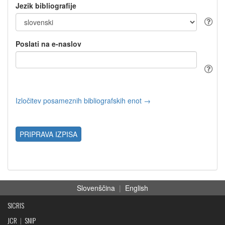
Jezik bibliografije
Poslati na e-naslov
Izločitev posameznih bibliografskih enot →
PRIPRAVA IZPISA
Slovenščina
|
English
SICRIS
JCR
|
SNIP