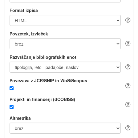
Format izpisa
Povzetek, izvleček
Razvrščanje bibliografskih enot
Povezava z JCR/SNIP in WoS/Scopus
Projekti in financerji (dCOBISS)
Altmetrika