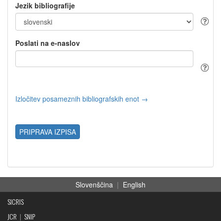
Jezik bibliografije
Poslati na e-naslov
Izločitev posameznih bibliografskih enot →
PRIPRAVA IZPISA
Slovenščina
|
English
SICRIS
JCR
|
SNIP