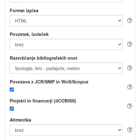
Format izpisa
Povzetek, izvleček
Razvrščanje bibliografskih enot
Povezava z JCR/SNIP in WoS/Scopus
Projekti in financerji (dCOBISS)
Altmetrika