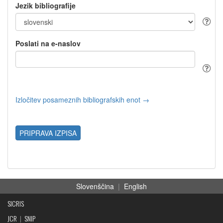
Jezik bibliografije
Poslati na e-naslov
Izločitev posameznih bibliografskih enot →
PRIPRAVA IZPISA
Slovenščina
|
English
SICRIS
JCR
|
SNIP