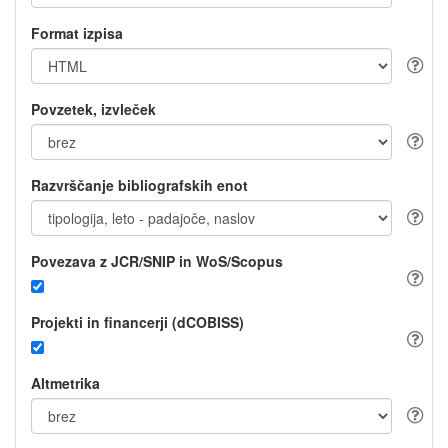
Format izpisa
Povzetek, izvleček
Razvrščanje bibliografskih enot
Povezava z JCR/SNIP in WoS/Scopus
Projekti in financerji (dCOBISS)
Altmetrika