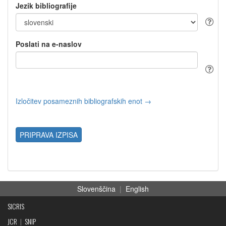
Jezik bibliografije
Poslati na e-naslov
Izločitev posameznih bibliografskih enot →
PRIPRAVA IZPISA
Slovenščina
|
English
SICRIS
JCR
|
SNIP