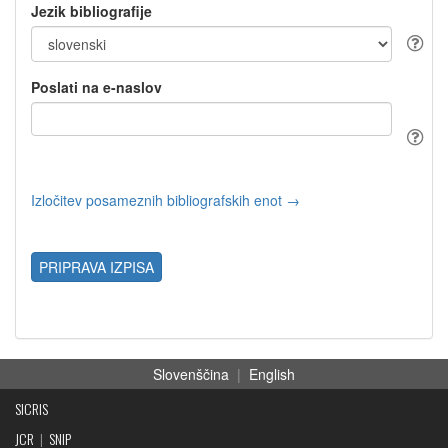
Jezik bibliografije
Poslati na e-naslov
Izločitev posameznih bibliografskih enot →
PRIPRAVA IZPISA
Slovenščina
|
English
SICRIS
JCR
|
SNIP