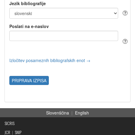
Jezik bibliografije
Poslati na e-naslov
Izločitev posameznih bibliografskih enot →
PRIPRAVA IZPISA
Slovenščina
|
English
SICRIS
JCR
|
SNIP