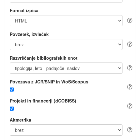
Format izpisa
Povzetek, izvleček
Razvrščanje bibliografskih enot
Povezava z JCR/SNIP in WoS/Scopus
Projekti in financerji (dCOBISS)
Altmetrika