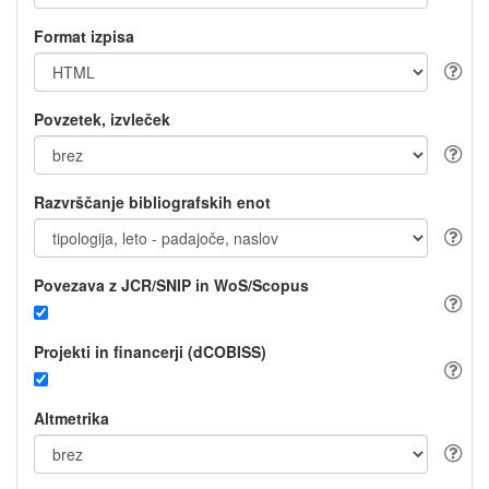
Format izpisa
Povzetek, izvleček
Razvrščanje bibliografskih enot
Povezava z JCR/SNIP in WoS/Scopus
Projekti in financerji (dCOBISS)
Altmetrika