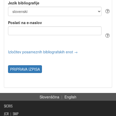
Jezik bibliografije
Poslati na e-naslov
Izločitev posameznih bibliografskih enot →
PRIPRAVA IZPISA
Slovenščina
|
English
SICRIS
JCR
|
SNIP