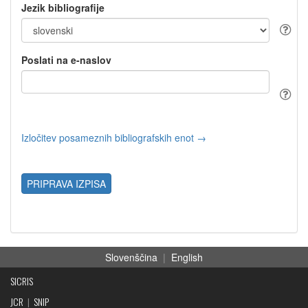
Jezik bibliografije
Poslati na e-naslov
Izločitev posameznih bibliografskih enot →
PRIPRAVA IZPISA
Slovenščina
|
English
SICRIS
JCR
|
SNIP