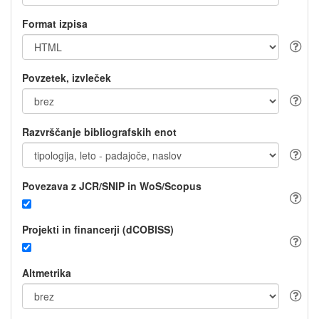
Format izpisa
Povzetek, izvleček
Razvrščanje bibliografskih enot
Povezava z JCR/SNIP in WoS/Scopus
Projekti in financerji (dCOBISS)
Altmetrika