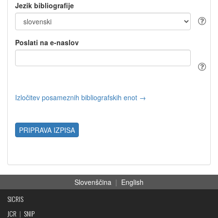
Jezik bibliografije
Poslati na e-naslov
Izločitev posameznih bibliografskih enot →
PRIPRAVA IZPISA
Slovenščina
|
English
SICRIS
JCR
|
SNIP