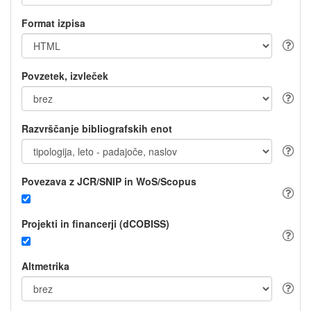
Format izpisa
Povzetek, izvleček
Razvrščanje bibliografskih enot
Povezava z JCR/SNIP in WoS/Scopus
Projekti in financerji (dCOBISS)
Altmetrika