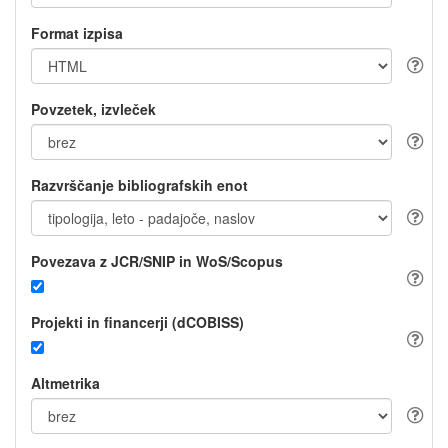
Format izpisa
Povzetek, izvleček
Razvrščanje bibliografskih enot
Povezava z JCR/SNIP in WoS/Scopus
Projekti in financerji (dCOBISS)
Altmetrika