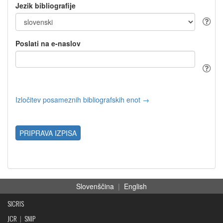
Jezik bibliografije
Poslati na e-naslov
Izločitev posameznih bibliografskih enot →
PRIPRAVA IZPISA
Slovenščina
|
English
SICRIS
JCR
|
SNIP