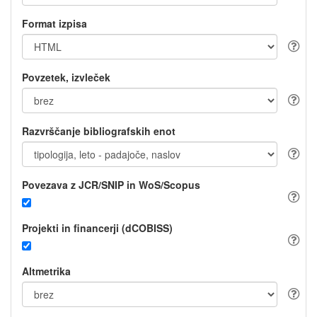
Format izpisa
Povzetek, izvleček
Razvrščanje bibliografskih enot
Povezava z JCR/SNIP in WoS/Scopus
Projekti in financerji (dCOBISS)
Altmetrika