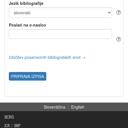
Jezik bibliografije
Poslati na e-naslov
Izločitev posameznih bibliografskih enot →
PRIPRAVA IZPISA
Slovenščina
|
English
SICRIS
JCR
|
SNIP