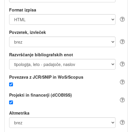
Format izpisa
Povzetek, izvleček
Razvrščanje bibliografskih enot
Povezava z JCR/SNIP in WoS/Scopus
Projekti in financerji (dCOBISS)
Altmetrika