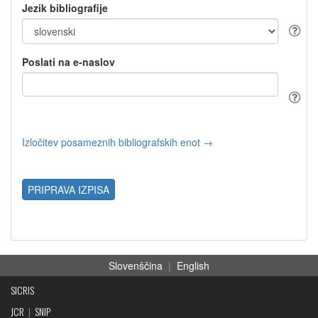
Jezik bibliografije
Poslati na e-naslov
Izločitev posameznih bibliografskih enot →
PRIPRAVA IZPISA
Slovenščina
|
English
SICRIS
JCR
|
SNIP