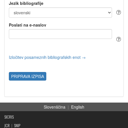
Jezik bibliografije
Poslati na e-naslov
Izločitev posameznih bibliografskih enot →
PRIPRAVA IZPISA
Slovenščina
|
English
SICRIS
JCR
|
SNIP