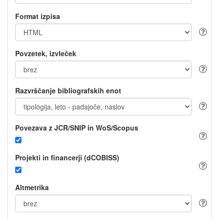
Format izpisa
Povzetek, izvleček
Razvrščanje bibliografskih enot
Povezava z JCR/SNIP in WoS/Scopus
Projekti in financerji (dCOBISS)
Altmetrika