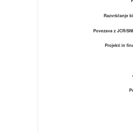
Razvrščanje bi
Povezava z JCR/SN
Projekti in fi
P