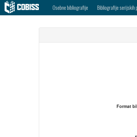
Osebne bibliografije
Bibliografije serijskih 
Format bi