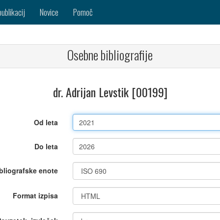
publikacij
Novice
Pomoč
Osebne bibliografije
dr. Adrijan Levstik [00199]
Od leta
Do leta
bliografske enote
Format izpisa