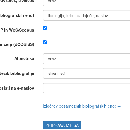
Povzetek, izvleček
bliografskih enot
IP in WoS/Scopus
nancerji (dCOBISS)
Altmetrika
Jezik bibliografije
oslati na e-naslov
Izločitev posameznih bibliografskih enot →
PRIPRAVA IZPISA