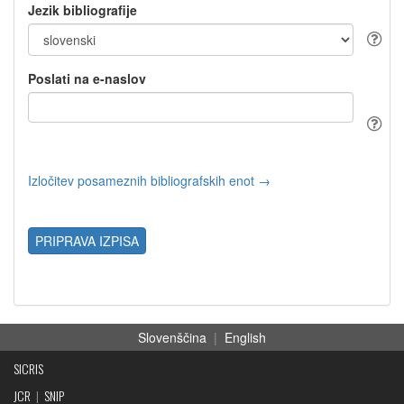
Jezik bibliografije
Poslati na e-naslov
Izločitev posameznih bibliografskih enot →
PRIPRAVA IZPISA
Slovenščina
|
English
SICRIS
JCR
|
SNIP