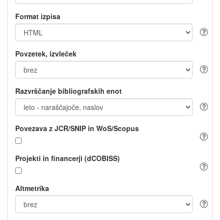
Format izpisa
Povzetek, izvleček
Razvrščanje bibliografskih enot
Povezava z JCR/SNIP in WoS/Scopus
Projekti in financerji (dCOBISS)
Altmetrika