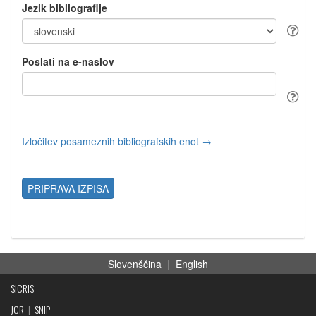
Jezik bibliografije
Poslati na e-naslov
Izločitev posameznih bibliografskih enot →
PRIPRAVA IZPISA
Slovenščina
|
English
SICRIS
JCR
|
SNIP