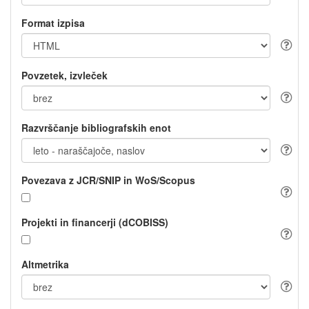
Format izpisa
Povzetek, izvleček
Razvrščanje bibliografskih enot
Povezava z JCR/SNIP in WoS/Scopus
Projekti in financerji (dCOBISS)
Altmetrika