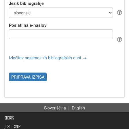
Jezik bibliografije
Poslati na e-naslov
Izločitev posameznih bibliografskih enot →
PRIPRAVA IZPISA
Slovenščina
|
English
SICRIS
JCR
|
SNIP