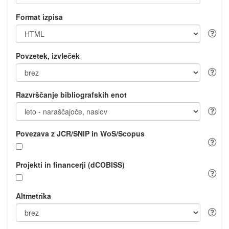
Format izpisa
Povzetek, izvleček
Razvrščanje bibliografskih enot
Povezava z JCR/SNIP in WoS/Scopus
Projekti in financerji (dCOBISS)
Altmetrika