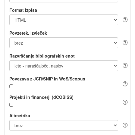
Format izpisa
Povzetek, izvleček
Razvrščanje bibliografskih enot
Povezava z JCR/SNIP in WoS/Scopus
Projekti in financerji (dCOBISS)
Altmetrika