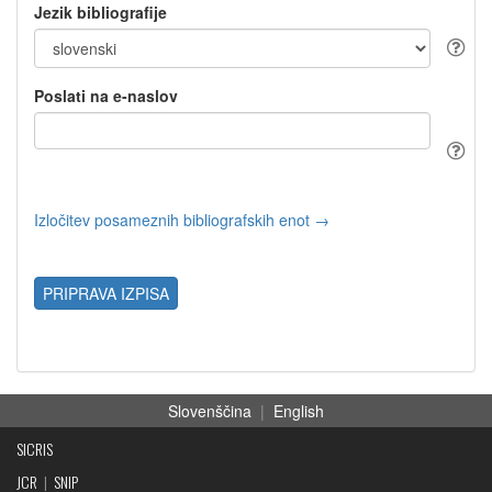
Jezik bibliografije
Poslati na e-naslov
Izločitev posameznih bibliografskih enot →
PRIPRAVA IZPISA
Slovenščina
|
English
SICRIS
JCR
|
SNIP