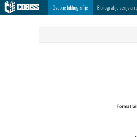
Osebne bibliografije
Bibliografije serijskih 
Format bi