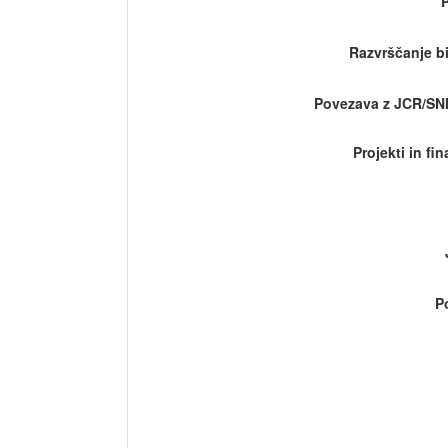
Razvrščanje bi
Povezava z JCR/SN
Projekti in fi
P