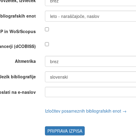
Povzetek, izvleček
bliografskih enot
IP in WoS/Scopus
nancerji (dCOBISS)
Altmetrika
Jezik bibliografije
oslati na e-naslov
Izločitev posameznih bibliografskih enot →
PRIPRAVA IZPISA