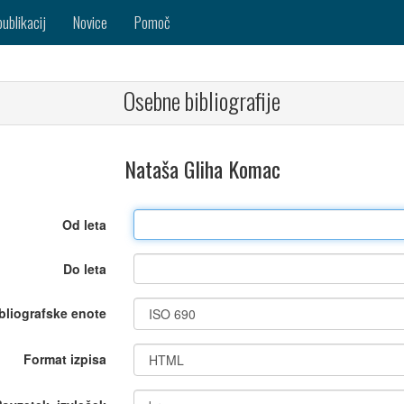
publikacij
Novice
Pomoč
Osebne bibliografije
Nataša Gliha Komac
Od leta
Do leta
bliografske enote
Format izpisa